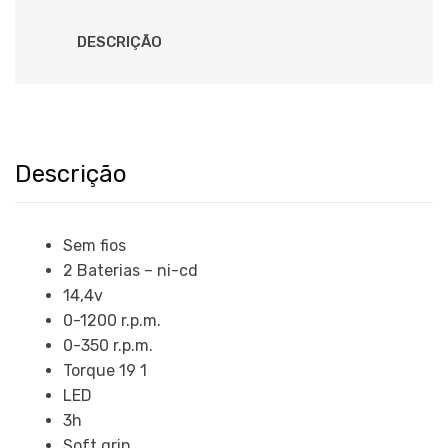
DESCRIÇÃO
Descrição
Sem fios
2 Baterias – ni-cd
14,4v
0-1200 r.p.m.
0-350 r.p.m.
Torque 19 1
LED
3h
Soft grip