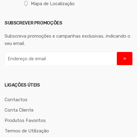
Mapa de Localização
SUBSCREVER PROMOÇÕES
Subscreva promoções e campanhas exclusivas, indicando o
seu email.
E
n
d
e
r
LIGAÇÕES ÚTEIS
e
ç
Contactos
o
Conta Cliente
d
Produtos Favoritos
e
e
Termos de Utilização
m