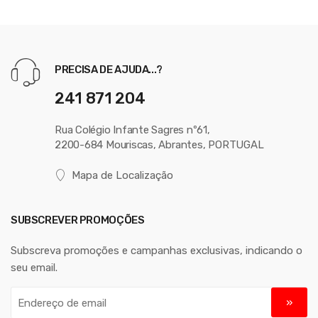
PRECISA DE AJUDA...?
241 871 204
Rua Colégio Infante Sagres nº61,
2200-684 Mouriscas, Abrantes, PORTUGAL
Mapa de Localização
SUBSCREVER PROMOÇÕES
Subscreva promoções e campanhas exclusivas, indicando o
seu email.
E
n