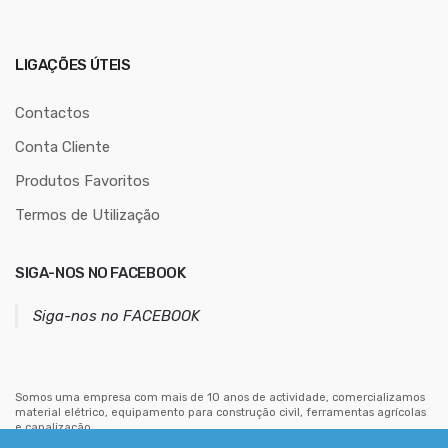
d
e
r
LIGAÇÕES ÚTEIS
e
ç
Contactos
o
Conta Cliente
d
Produtos Favoritos
e
e
Termos de Utilização
m
a
SIGA-NOS NO FACEBOOK
i
l
Siga-nos no FACEBOOK
Somos uma empresa com mais de 10 anos de actividade, comercializamos
material elétrico, equipamento para construção civil, ferramentas agrícolas
e canalização.
Estamos situados no centro de Mouriscas, concelho de Abrantes.