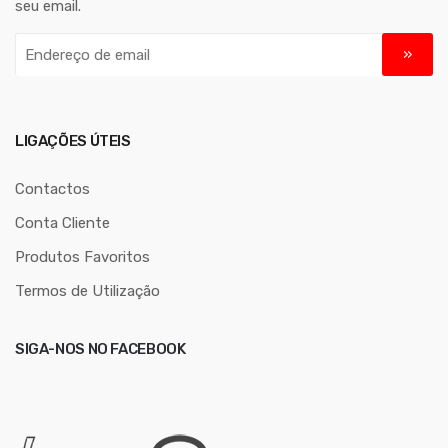
seu email.
E
n
d
e
r
LIGAÇÕES ÚTEIS
e
ç
Contactos
o
Conta Cliente
d
Produtos Favoritos
e
e
Termos de Utilização
m
a
SIGA-NOS NO FACEBOOK
i
l