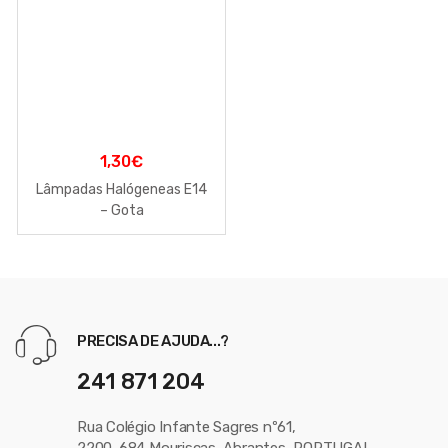
1,30
€
Lâmpadas Halógeneas E14
– Gota
PRECISA DE AJUDA...?
241 871 204
Rua Colégio Infante Sagres nº61,
2200-684 Mouriscas, Abrantes, PORTUGAL