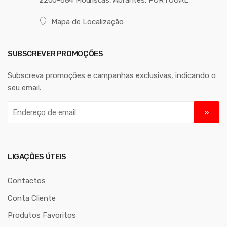
Mapa de Localização
SUBSCREVER PROMOÇÕES
Subscreva promoções e campanhas exclusivas, indicando o
seu email.
E
n
d
e
r
LIGAÇÕES ÚTEIS
e
ç
Contactos
o
Conta Cliente
d
Produtos Favoritos
e