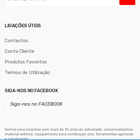
n
d
e
r
LIGAÇÕES ÚTEIS
e
ç
Contactos
o
Conta Cliente
d
Produtos Favoritos
e
e
Termos de Utilização
m
a
SIGA-NOS NO FACEBOOK
i
l
Siga-nos no FACEBOOK
Somos uma empresa com mais de 10 anos de actividade, comercializamos
material elétrico, equipamento para construção civil, ferramentas agrícolas
e canalização.