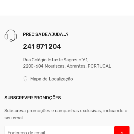
PRECISA DE AJUDA...?
241 871 204
Rua Colégio Infante Sagres nº61,
2200-684 Mouriscas, Abrantes, PORTUGAL
Mapa de Localização
SUBSCREVER PROMOÇÕES
Subscreva promoções e campanhas exclusivas, indicando o
seu email.
E