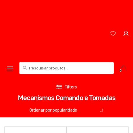
Skip
Skip
to
to
navigation
content
Pesquisar
0
por:
Filters
Mecanismos Comando e Tomadas