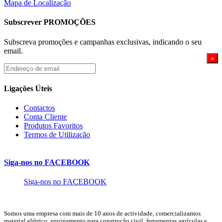
Mapa de Localização
Subscrever PROMOÇÕES
Subscreva promoções e campanhas exclusivas, indicando o seu
email.
Endereço
de
email
Ligações Úteis
Contactos
Conta Cliente
Produtos Favoritos
Termos de Utilização
Siga-nos no FACEBOOK
Siga-nos no FACEBOOK
Somos uma empresa com mais de 10 anos de actividade, comercializamos
material elétrico, equipamento para construção civil, ferramentas agrícolas e