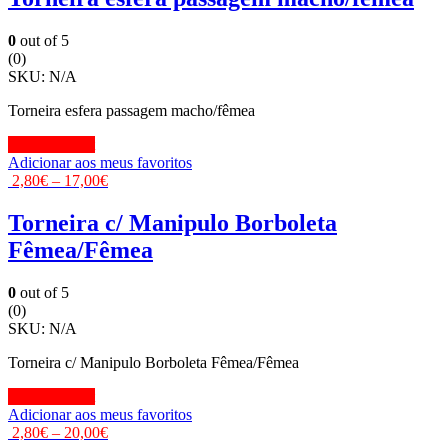
0
out of 5
(0)
SKU:
N/A
Torneira esfera passagem macho/fêmea
View Product
Adicionar aos meus favoritos
2,80
€
–
17,00
€
Torneira c/ Manipulo Borboleta
Fêmea/Fêmea
0
out of 5
(0)
SKU:
N/A
Torneira c/ Manipulo Borboleta Fêmea/Fêmea
View Product
Adicionar aos meus favoritos
2,80
€
–
20,00
€