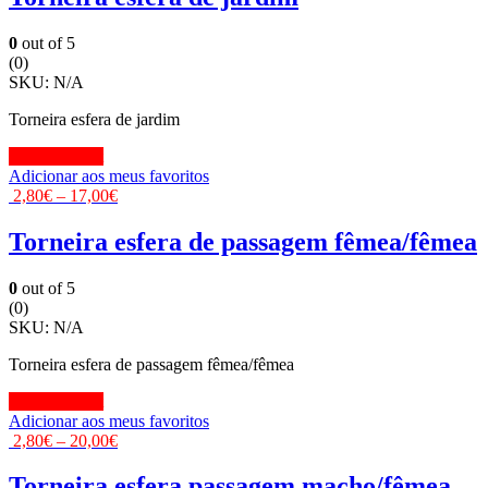
0
out of 5
(0)
SKU:
N/A
Torneira esfera de jardim
View Product
Adicionar aos meus favoritos
2,80
€
–
17,00
€
Torneira esfera de passagem fêmea/fêmea
0
out of 5
(0)
SKU:
N/A
Torneira esfera de passagem fêmea/fêmea
View Product
Adicionar aos meus favoritos
2,80
€
–
20,00
€
Torneira esfera passagem macho/fêmea