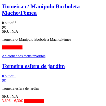
Torneira c/ Manipulo Borboleta
Macho/Fêmea
0
out of 5
(0)
SKU:
N/A
Torneira c/ Manipulo Borboleta Macho/Fêmea
View Product
Adicionar aos meus favoritos
Torneira esfera de jardim
0
out of 5
(0)
Torneira esfera de jardim
SKU:
N/A
3,60
€
–
6,30
€
View Product