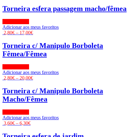
Torneira esfera passagem macho/fêmea
View Product
Adicionar aos meus favoritos
2,80
€
–
17,00
€
Torneira c/ Manipulo Borboleta
Fêmea/Fêmea
View Product
Adicionar aos meus favoritos
2,80
€
–
20,00
€
Torneira c/ Manipulo Borboleta
Macho/Fêmea
View Product
Adicionar aos meus favoritos
3,60
€
–
6,30
€
Torneira esfera de jardim