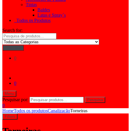
Tintas
Baldes
Latas e Spray´s
Todos os Produtos
Search for:
Pesquisar
0
0
Menu
Pesquisar por:
Pesquisa
0
Home
Todos os produtos
Canalização
Torneiras
Filters