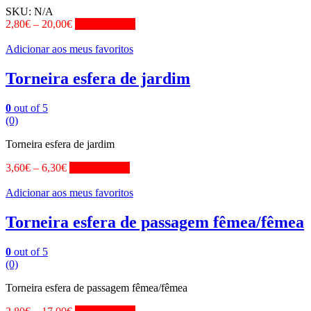
SKU:
N/A
2,80
€
–
20,00
€
View Product
Adicionar aos meus favoritos
Torneira esfera de jardim
0
out of 5
(0)
Torneira esfera de jardim
3,60
€
–
6,30
€
View Product
Adicionar aos meus favoritos
Torneira esfera de passagem fêmea/fêmea
0
out of 5
(0)
Torneira esfera de passagem fêmea/fêmea