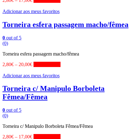
2,80
€
–
17,00
€
View Product
Adicionar aos meus favoritos
Torneira esfera passagem macho/fêmea
0
out of 5
(0)
Torneira esfera passagem macho/fêmea
2,80
€
–
20,00
€
View Product
Adicionar aos meus favoritos
Torneira c/ Manipulo Borboleta
Fêmea/Fêmea
0
out of 5
(0)
Torneira c/ Manipulo Borboleta Fêmea/Fêmea
2,80
€
–
17,00
€
View Product