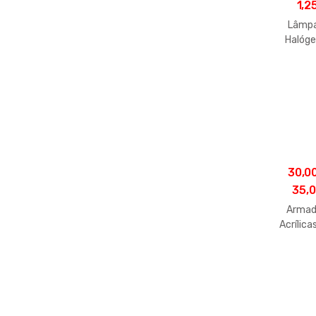
1,2
Lâmp
Halóg
E2
30,0
35,
Armad
Acrílica