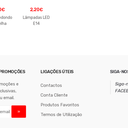
0
€
2,20
€
redondo
Lâmpadas LED
elha
E14
 PROMOÇÕES
LIGAÇÕES ÚTEIS
SIGA-NO
omoções e
Siga-
Contactos
lusivas,
FACE
Conta Cliente
u email.
Produtos Favoritos
Termos de Utilização