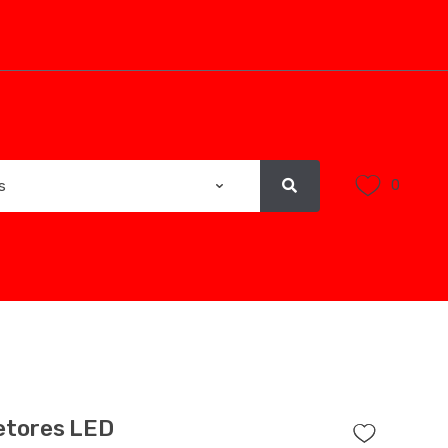
0
etores LED