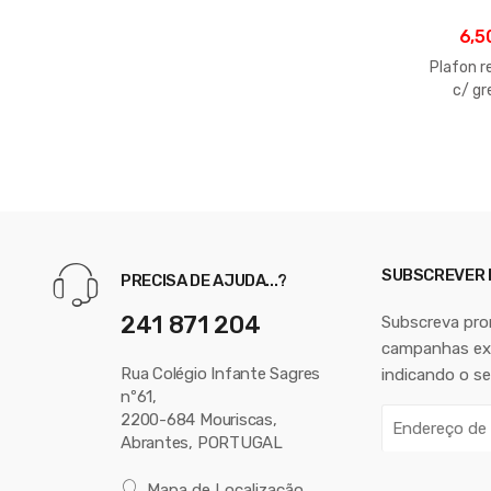
6,5
Plafon 
c/ gr
SUBSCREVER
PRECISA DE AJUDA...?
241 871 204
Subscreva pr
campanhas exc
Rua Colégio Infante Sagres
indicando o se
nº61,
E
2200-684 Mouriscas,
Abrantes, PORTUGAL
n
d
Mapa de Localização