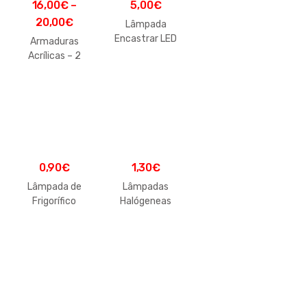
16,00
€
–
5,00
€
20,00
€
Lâmpada
Encastrar LED
Armaduras
Acrílicas – 2
Lâmpadas
0,90
€
1,30
€
Lâmpada de
Lâmpadas
Frigorífico
Halógeneas
E14 – Gota