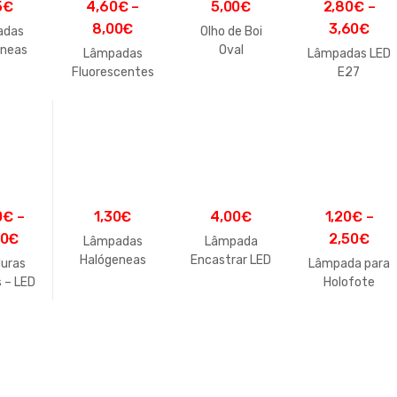
5
€
4,60
€
–
5,00
€
2,80
€
–
8,00
€
3,60
€
adas
Olho de Boi
eneas
Oval
Lâmpadas
Lâmpadas LED
7
Fluorescentes
E27
Tipo – LED
0
€
–
1,30
€
4,00
€
1,20
€
–
00
€
2,50
€
Lâmpadas
Lâmpada
Halógeneas
Encastrar LED
uras
Lâmpada para
E14 – Chama
s – LED
Holofote