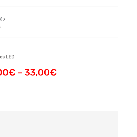
ção
A
res LED
00
€
–
33,00
€