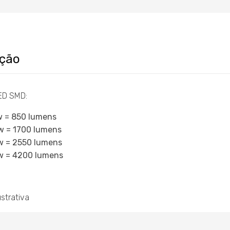
ição
LED SMD:
w = 850 lumens
w = 1700 lumens
w = 2550 lumens
w = 4200 lumens
strativa