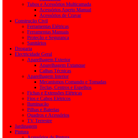
Tubos e Acessórios Multicamada
Acessórios Aperto Manual
Acessórios de Cravar
Construção Civil
Ferramentas Elétricas
Ferramentas Manuais
Proteção e Segurança
Sanitários
Drogaria
Electricidade Geral
Aparelhagem Exterior
Aparelhagem Extanque
Calhas Técnicas
Aparelhagem Interior
Mecanismos Comando e Tomadas
Teclas, Centros e Espelhos
Fichas e Extensões Elétricas
Fios e Cabos Elétricos
Iluminação
Pilhas e Baterias
Quadros e Acessórios
TV Terrestre
Jardinagem
Pintura
Acessórios de Pintura