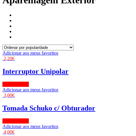
Aparelhagem Exterior
Adicionar aos meus favoritos
2,20
€
Interruptor Unipolar
View Product
Adicionar aos meus favoritos
3,00
€
Tomada Schuko c/ Obturador
View Product
Adicionar aos meus favoritos
4,00
€