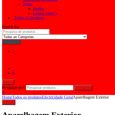
Tintas
Baldes
Latas e Spray´s
Todos os Produtos
Search for:
Pesquisar
0
0
Menu
Pesquisar por:
Pesquisa
0
Home
Todos os produtos
Electricidade Geral
Aparelhagem Exterior
Filters