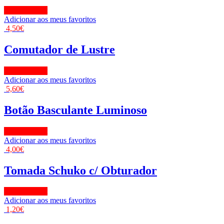
View Product
Adicionar aos meus favoritos
4,50
€
Comutador de Lustre
View Product
Adicionar aos meus favoritos
5,60
€
Botão Basculante Luminoso
View Product
Adicionar aos meus favoritos
4,00
€
Tomada Schuko c/ Obturador
View Product
Adicionar aos meus favoritos
1,20
€