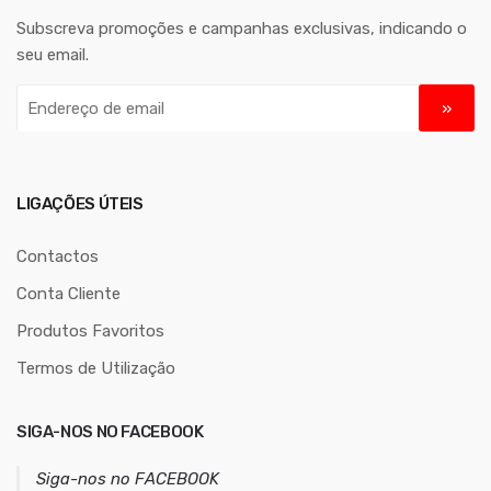
Subscreva promoções e campanhas exclusivas, indicando o
seu email.
E
n
d
e
r
LIGAÇÕES ÚTEIS
e
ç
Contactos
o
Conta Cliente
d
Produtos Favoritos
e
e
Termos de Utilização
m
a
SIGA-NOS NO FACEBOOK
i
l
Siga-nos no FACEBOOK