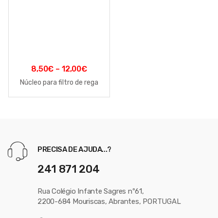
8,50
€
–
12,00
€
Núcleo para filtro de rega
PRECISA DE AJUDA...?
241 871 204
Rua Colégio Infante Sagres nº61,
2200-684 Mouriscas, Abrantes, PORTUGAL