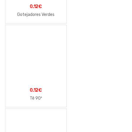
0,12
€
Gotejadores Verdes
0,12
€
Tê 90º