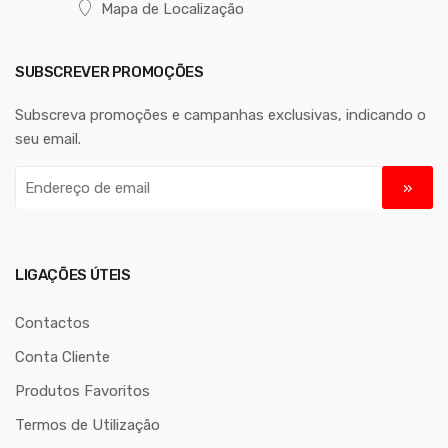
Mapa de Localização
SUBSCREVER PROMOÇÕES
Subscreva promoções e campanhas exclusivas, indicando o
seu email.
E
n
d
e
r
LIGAÇÕES ÚTEIS
e
ç
Contactos
o
Conta Cliente
d
Produtos Favoritos
e
e
Termos de Utilização
m