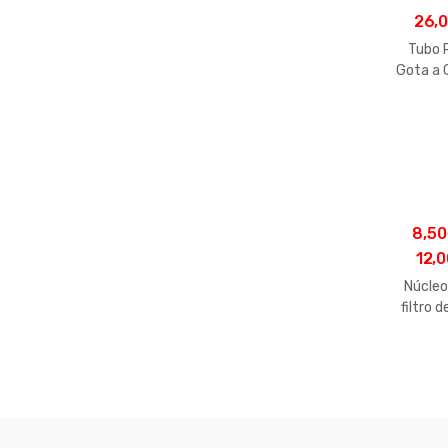
26,
Tubo 
Gota a 
Gotej
8,50
12,0
Núcleo
filtro d