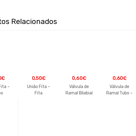
tos Relacionados
0
€
0,50
€
0,60
€
0,60
€
Fita –
União Fita –
Válvula de
Válvula de
bo
Fita
Ramal Bilabial
Ramal Tubo –
– Tubo
Fita