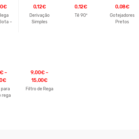
00
€
0,12
€
0,12
€
0,08
€
Rega
Derivação
Tê 90º
Gotejadores
Gota –
Simples
Pretos
ador
€
–
9,00
€
–
0
€
15,00
€
 para
Filtro de Rega
e rega