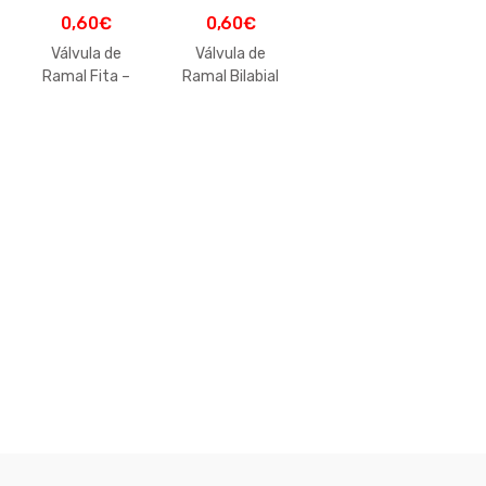
0,60
€
0,60
€
Válvula de
Válvula de
Ramal Fita –
Ramal Bilabial
Fita
– Fita