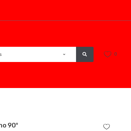
0
ho 90º