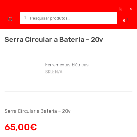
Skip
Skip
to
to
Pesquisar
navigation
content
0
por:
Serra Circular a Bateria – 20v
Ferramentas Elétricas
SKU:
N/A
Serra Circular a Bateria – 20v
65,00
€