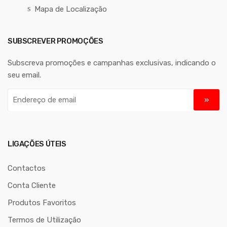
Mapa de Localização
SUBSCREVER PROMOÇÕES
Subscreva promoções e campanhas exclusivas, indicando o
seu email.
E
n
d
e
r
LIGAÇÕES ÚTEIS
e
ç
Contactos
o
Conta Cliente
d
Produtos Favoritos
e
e
Termos de Utilização