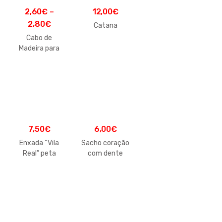
2,60
€
–
12,00
€
2,80
€
Catana
Cabo de
Madeira para
Enxada
7,50
€
6,00
€
Enxada “Vila
Sacho coração
Real” peta
com dente