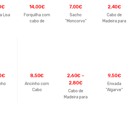
0
€
14,00
€
7,00
€
2,40
€
a Lisa
Forquilha com
Sacho
Cabo de
cabo de
“Moncorvo”
Madeira para
madeira
Sacho
0
€
8,50
€
2,60
€
–
9,50
€
2,80
€
nho
Ancinho com
Enxada
Cabo
“Algarve”
Cabo de
Madeira para
Forquilha