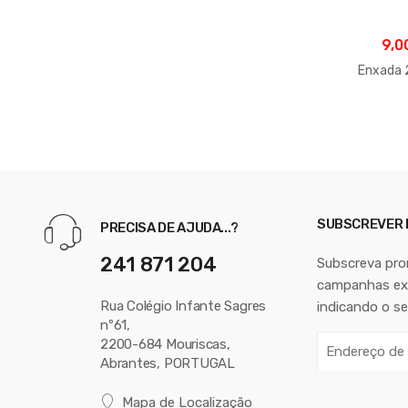
9,0
Enxada 
SUBSCREVER
PRECISA DE AJUDA...?
241 871 204
Subscreva pr
campanhas exc
Rua Colégio Infante Sagres
indicando o se
nº61,
E
2200-684 Mouriscas,
Abrantes, PORTUGAL
n
d
Mapa de Localização
e