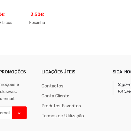
0
€
3,50
€
2 bicos
Foicinha
 PROMOÇÕES
LIGAÇÕES ÚTEIS
SIGA-NO
omoções e
Siga-
Contactos
lusivas,
FACE
Conta Cliente
u email.
Produtos Favoritos
Termos de Utilização