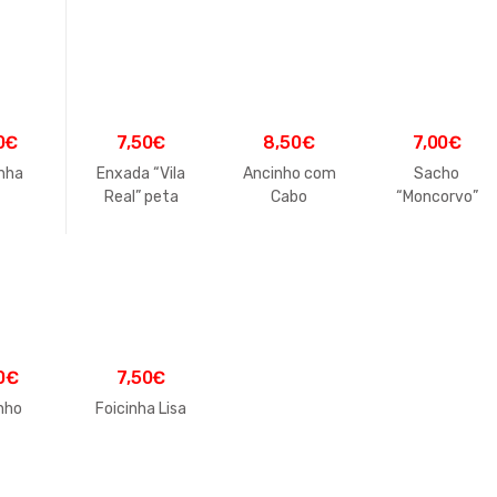
0
€
7,50
€
8,50
€
7,00
€
inha
Enxada “Vila
Ancinho com
Sacho
Real” peta
Cabo
“Moncorvo”
0
€
7,50
€
nho
Foicinha Lisa