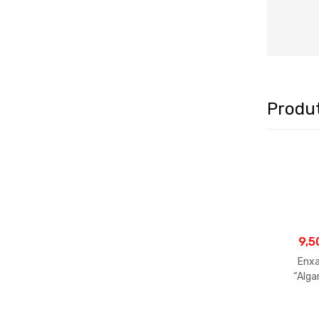
Produ
9,5
Enx
“Alga