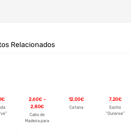
tos Relacionados
0
€
2,60
€
–
12,00
€
7,20
€
2,80
€
ada
Catana
Sacho
rve”
“Ourense”
Cabo de
Madeira para
Enxada