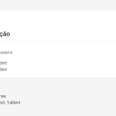
ição
adeira:
20mt
40mt
ros
mt, 1,40mt