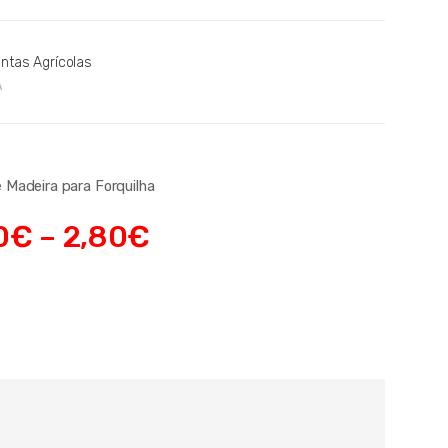
ntas Agrícolas
A
 Madeira para Forquilha
0
€
–
2,80
€