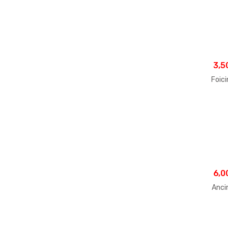
3,5
Foic
6,0
Anci