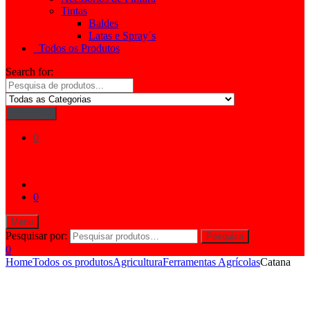
Tintas
Baldes
Latas e Spray´s
Todos os Produtos
Search for:
Pesquisar
0
0
Menu
Pesquisar por:
Pesquisa
0
Home
Todos os produtos
Agricultura
Ferramentas Agrícolas
Catana