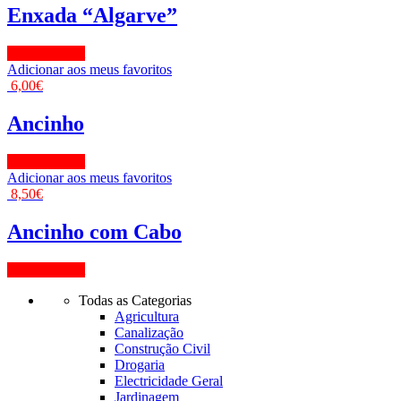
Enxada “Algarve”
View Product
Adicionar aos meus favoritos
6,00
€
Ancinho
View Product
Adicionar aos meus favoritos
8,50
€
Ancinho com Cabo
View Product
Todas as Categorias
Agricultura
Canalização
Construção Civil
Drogaria
Electricidade Geral
Jardinagem