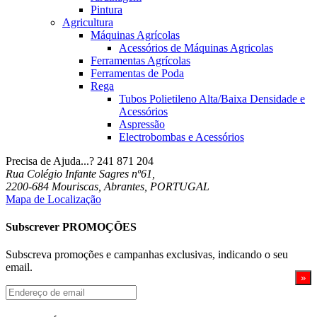
Pintura
Agricultura
Máquinas Agrícolas
Acessórios de Máquinas Agricolas
Ferramentas Agrícolas
Ferramentas de Poda
Rega
Tubos Polietileno Alta/Baixa Densidade e
Acessórios
Aspressão
Electrobombas e Acessórios
Precisa de Ajuda...?
241 871 204
Rua Colégio Infante Sagres nº61,
2200-684 Mouriscas, Abrantes, PORTUGAL
Mapa de Localização
Subscrever PROMOÇÕES
Subscreva promoções e campanhas exclusivas, indicando o seu
email.
Endereço
de
email