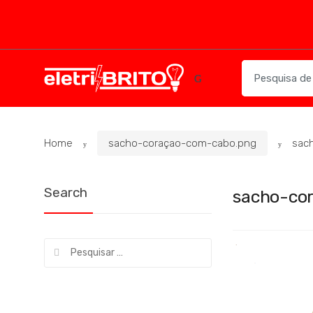
Skip
Skip
to
to
navigation
content
Search
for:
Home
sacho-coraçao-com-cabo.png
sac
Search
sacho-co
Pesquisar
por: