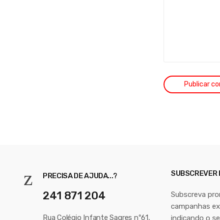
SUBSCREVER
PRECISA DE AJUDA...?
241 871 204
Subscreva pr
campanhas exc
Rua Colégio Infante Sagres nº61,
indicando o se