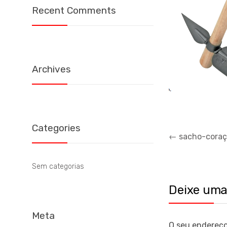
Recent Comments
Archives
Categories
Navegação
←
sacho-cora
de
artigos
Sem categorias
Deixe uma
Meta
O seu endereço