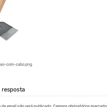
çao-com-cabo.png
 resposta
 de email não será publicado.
Campos obrigatórios marcad