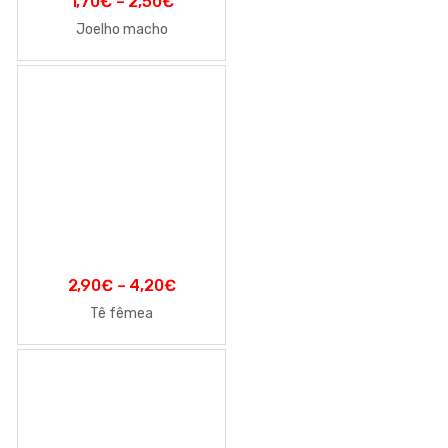
1,70
€
–
2,50
€
Joelho macho
2,90
€
–
4,20
€
Tê fêmea