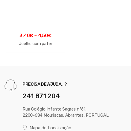
3,40
€
–
4,50
€
Joelho com pater
PRECISA DE AJUDA...?
241 871 204
Rua Colégio Infante Sagres nº61,
2200-684 Mouriscas, Abrantes, PORTUGAL
Mapa de Localização