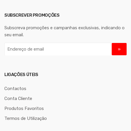
SUBSCREVER PROMOÇÕES
Subscreva promoções e campanhas exclusivas, indicando o
seu email.
E
n
d
e
r
LIGAÇÕES ÚTEIS
e
ç
Contactos
o
Conta Cliente
d
Produtos Favoritos
e
e
Termos de Utilização
m
a