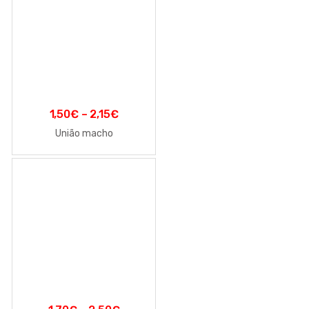
1,50
€
–
2,15
€
União macho