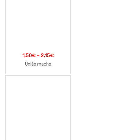
1,50
€
–
2,15
€
União macho