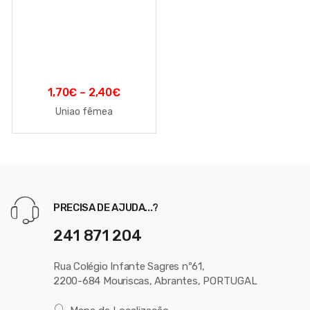
1,70
€
–
2,40
€
Uniao fêmea
PRECISA DE AJUDA...?
241 871 204
Rua Colégio Infante Sagres nº61,
2200-684 Mouriscas, Abrantes, PORTUGAL