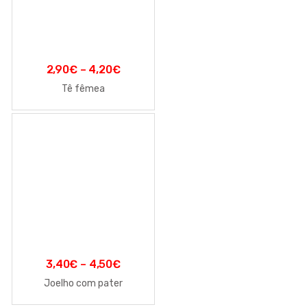
2,90
€
–
4,20
€
Tê fêmea
3,40
€
–
4,50
€
Joelho com pater