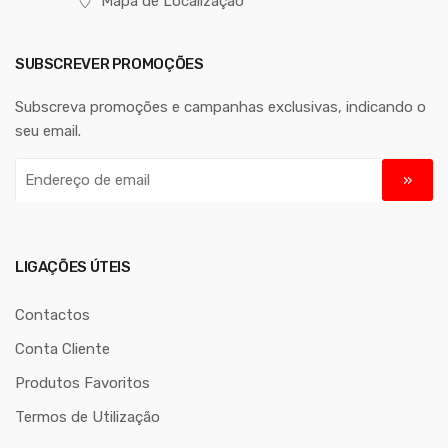
Mapa de Localização
SUBSCREVER PROMOÇÕES
Subscreva promoções e campanhas exclusivas, indicando o
seu email.
E
n
d
e
r
LIGAÇÕES ÚTEIS
e
ç
Contactos
o
Conta Cliente
d
Produtos Favoritos
e
e
Termos de Utilização
m