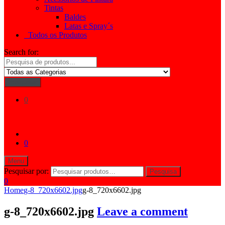
Tintas
Baldes
Latas e Spray´s
Todos os Produtos
Search for:
Pesquisar
0
0
Menu
Pesquisar por:
Pesquisa
0
Home
g-8_720x6602.jpg
g-8_720x6602.jpg
g-8_720x6602.jpg
Leave a comment