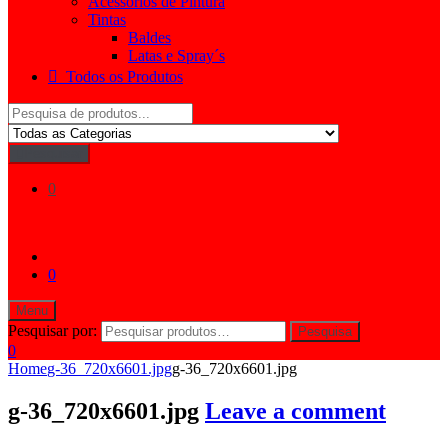
Acessórios de Pintura
Tintas
Baldes
Latas e Spray´s
Todos os Produtos
Search
for:
Pesquisar
0
0
Menu
Pesquisar por:
Pesquisa
0
Home
g-36_720x6601.jpg
g-36_720x6601.jpg
g-36_720x6601.jpg
Leave a comment