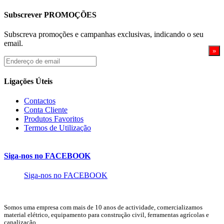
Subscrever PROMOÇÕES
Subscreva promoções e campanhas exclusivas, indicando o seu
email.
Endereço
de
email
Ligações Úteis
Contactos
Conta Cliente
Produtos Favoritos
Termos de Utilização
Siga-nos no FACEBOOK
Siga-nos no FACEBOOK
Somos uma empresa com mais de 10 anos de actividade, comercializamos
material elétrico, equipamento para construção civil, ferramentas agrícolas e
canalização.