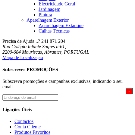
Electricidade Geral
Jardinagem
Pintura
Aparelhagem Exterior
Aparelhagem Extanque
Calhas Técnicas
Precisa de Ajuda...?
241 871 204
Rua Colégio Infante Sagres nº61,
2200-684 Mouriscas, Abrantes, PORTUGAL
Mapa de Localização
Subscrever PROMOÇÕES
Subscreva promoções e campanhas exclusivas, indicando o seu
email.
Endereço
de
email
Ligações Úteis
Contactos
Conta Cliente
Produtos Favoritos