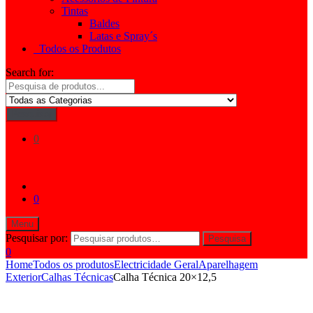
Tintas
Baldes
Latas e Spray´s
Todos os Produtos
Search for:
Pesquisar
0
0
Menu
Pesquisar por:
Pesquisa
0
Home
Todos os produtos
Electricidade Geral
Aparelhagem
Exterior
Calhas Técnicas
Calha Técnica 20×12,5