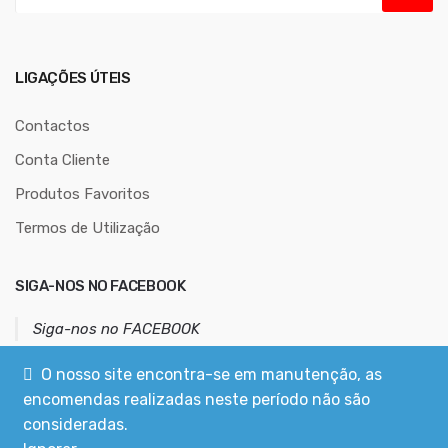
n
d
e
r
LIGAÇÕES ÚTEIS
e
ç
Contactos
o
Conta Cliente
d
Produtos Favoritos
e
e
Termos de Utilização
m
a
SIGA-NOS NO FACEBOOK
i
l
Siga-nos no FACEBOOK
O nosso site encontra-se em manutenção, as
Error: Infinite loop, do not include widget into itself.
encomendas realizadas neste período não são
consideradas.