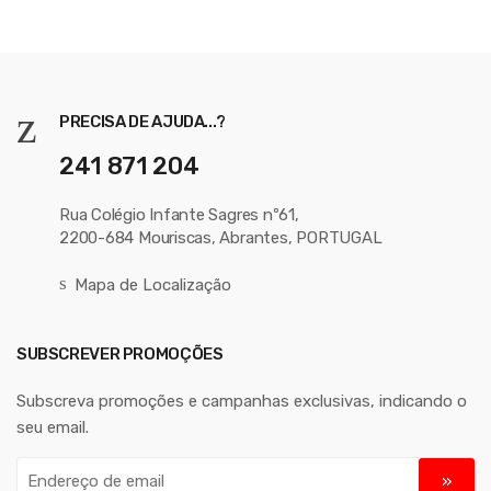
PRECISA DE AJUDA...?
241 871 204
Rua Colégio Infante Sagres nº61,
2200-684 Mouriscas, Abrantes, PORTUGAL
Mapa de Localização
SUBSCREVER PROMOÇÕES
Subscreva promoções e campanhas exclusivas, indicando o
seu email.
E