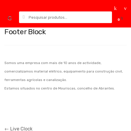
Skip
Skip
to
to
Pesquisar
navigation
content
0
por:
Footer Block
Somos uma empresa com mais de 10 anos de actividade,
comercializamos material elétrico, equipamento para construção civil,
ferramentas agrícolas e canalização.
Estamos situados no centro de Mouriscas, concelho de Abrantes.
Navegação
←
Live Clock