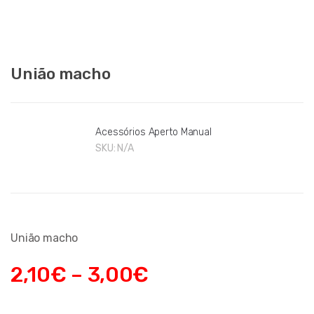
União macho
Acessórios Aperto Manual
SKU:
N/A
União macho
2,10
€
–
3,00
€