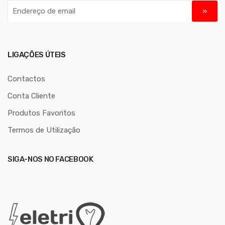
E
n
d
e
r
LIGAÇÕES ÚTEIS
e
ç
Contactos
o
Conta Cliente
d
Produtos Favoritos
e
e
Termos de Utilização
m
a
SIGA-NOS NO FACEBOOK
i
l