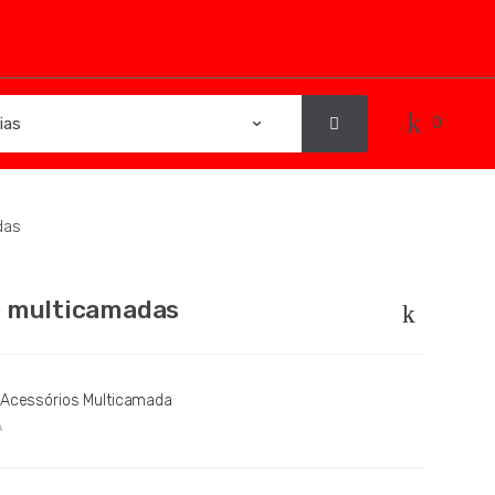
0
das
 multicamadas
 Acessórios Multicamada
A