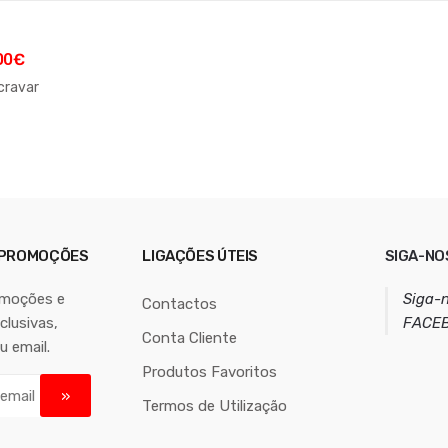
00
€
 cravar
 PROMOÇÕES
LIGAÇÕES ÚTEIS
SIGA-NO
omoções e
Siga-
Contactos
lusivas,
FACE
Conta Cliente
u email.
Produtos Favoritos
Termos de Utilização