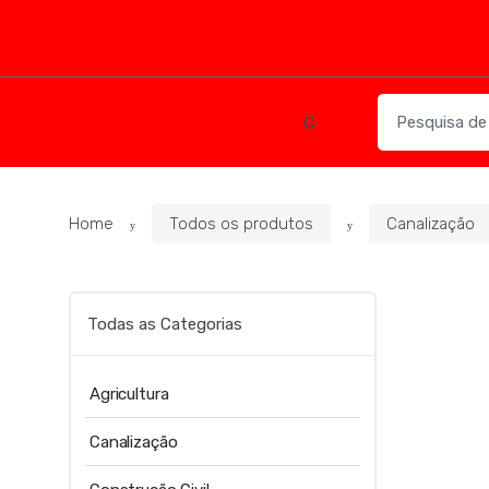
Skip
Skip
to
to
navigation
content
Search
for:
Home
Todos os produtos
Canalização
Todas as Categorias
Agricultura
Canalização