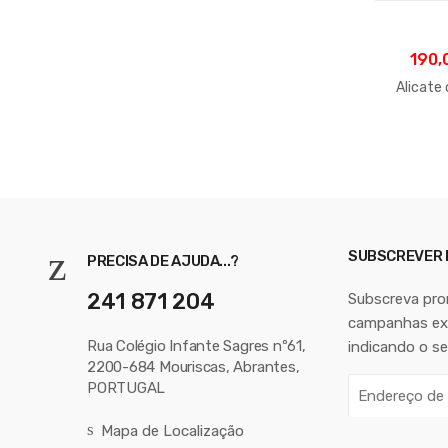
190,
Alicate
SUBSCREVER
PRECISA DE AJUDA...?
241 871 204
Subscreva pr
campanhas exc
Rua Colégio Infante Sagres nº61,
indicando o se
2200-684 Mouriscas, Abrantes,
E
PORTUGAL
n
Mapa de Localização
d