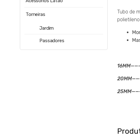
Acessórios Latão
Tubo de m
Torneiras
polietilen
Jardim
Mo
Ma
Passadores
16MM———
20MM———
25MM——
Produ