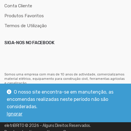
o
Conta Cliente
d
Produtos Favoritos
e
e
Termos de Utilização
m
a
SIGA-NOS NO FACEBOOK
i
l
Somos uma empresa com mais de 10 anos de actividade, comercializamos
material elétrico, equipamento para construção civil, ferramentas agrícolas
e canalização.
Estamos situados no centro de Mouriscas, concelho de Abrantes.
O nosso site encontra-se em manutenção, as
encomendas realizadas neste período não são
consideradas.
Ignorar
eletriBRITO
©
2026
- Alguns Direitos Reservados.