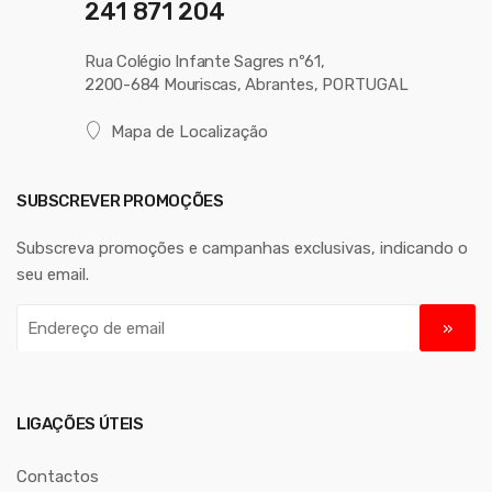
241 871 204
Rua Colégio Infante Sagres nº61,
2200-684 Mouriscas, Abrantes, PORTUGAL
Mapa de Localização
SUBSCREVER PROMOÇÕES
Subscreva promoções e campanhas exclusivas, indicando o
seu email.
E
n
d
e
r
LIGAÇÕES ÚTEIS
e
ç
Contactos