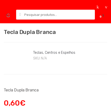
Skip
Skip
to
to
Pesquisar
navigation
content
0
por:
Tecla Dupla Branca
Teclas, Centros e Espelhos
SKU:
N/A
Tecla Dupla Branca
0,60
€