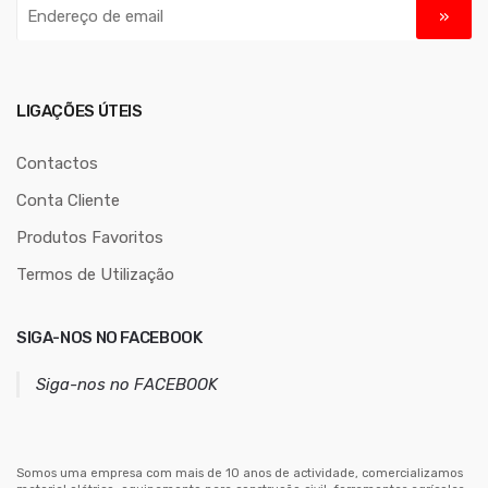
E
n
d
e
r
LIGAÇÕES ÚTEIS
e
ç
Contactos
o
Conta Cliente
d
Produtos Favoritos
e
e
Termos de Utilização
m
a
SIGA-NOS NO FACEBOOK
i
l
Siga-nos no FACEBOOK
Somos uma empresa com mais de 10 anos de actividade, comercializamos