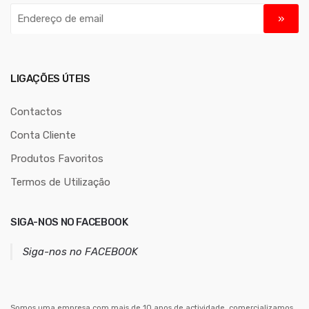
E
n
d
e
r
LIGAÇÕES ÚTEIS
e
ç
Contactos
o
Conta Cliente
d
Produtos Favoritos
e
e
Termos de Utilização
m
a
SIGA-NOS NO FACEBOOK
i
l
Siga-nos no FACEBOOK
Somos uma empresa com mais de 10 anos de actividade, comercializamos