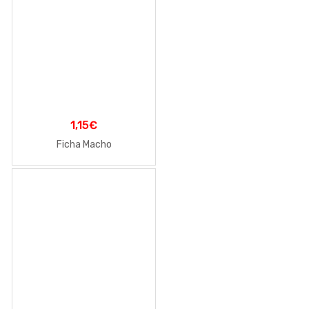
1,15
€
Ficha Macho