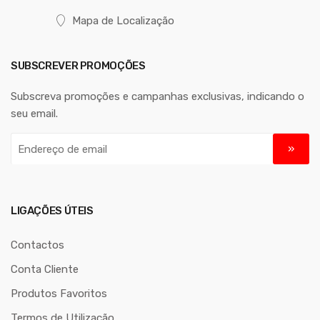
Mapa de Localização
SUBSCREVER PROMOÇÕES
Subscreva promoções e campanhas exclusivas, indicando o
seu email.
E
n
d
e
r
LIGAÇÕES ÚTEIS
e
ç
Contactos
o
Conta Cliente
d
Produtos Favoritos
e
e
Termos de Utilização