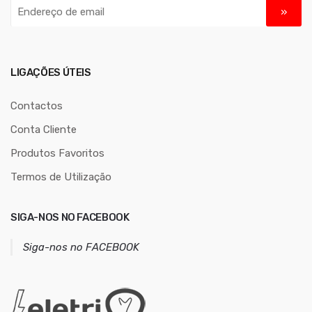
E
n
d
e
r
LIGAÇÕES ÚTEIS
e
ç
Contactos
o
Conta Cliente
d
Produtos Favoritos
e
e
Termos de Utilização
m
a
SIGA-NOS NO FACEBOOK
i
l
Siga-nos no FACEBOOK