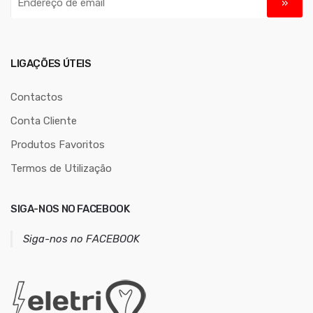
n
d
e
r
LIGAÇÕES ÚTEIS
e
ç
Contactos
o
Conta Cliente
d
Produtos Favoritos
e
e
Termos de Utilização
m
a
SIGA-NOS NO FACEBOOK
i
l
Siga-nos no FACEBOOK