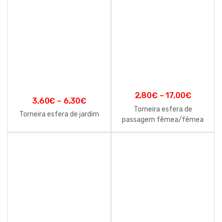
2,80
€
–
17,00
€
3,60
€
–
6,30
€
Torneira esfera de
Torneira esfera de jardim
passagem fêmea/fêmea