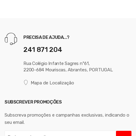
PRECISA DE AJUDA...?
241 871 204
Rua Colégio Infante Sagres nº61,
2200-684 Mouriscas, Abrantes, PORTUGAL
Mapa de Localização
SUBSCREVER PROMOÇÕES
Subscreva promoções e campanhas exclusivas, indicando o
seu email.
E