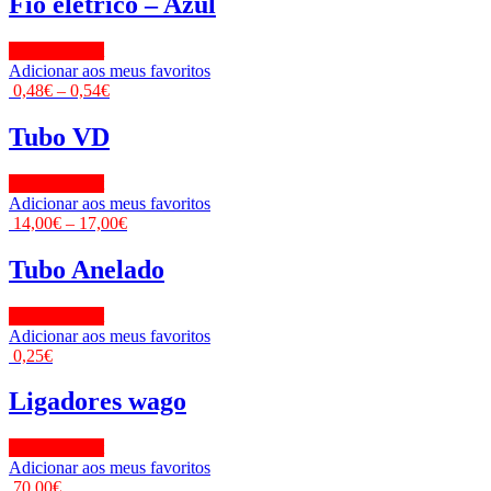
Fio elétrico – Azul
View Product
Adicionar aos meus favoritos
0,48
€
–
0,54
€
Tubo VD
View Product
Adicionar aos meus favoritos
14,00
€
–
17,00
€
Tubo Anelado
View Product
Adicionar aos meus favoritos
0,25
€
Ligadores wago
View Product
Adicionar aos meus favoritos
70,00
€