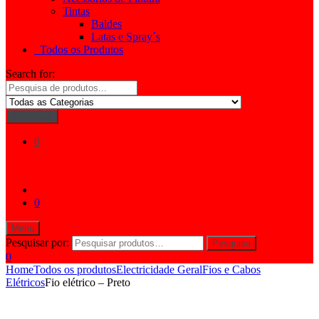
Tintas
Baldes
Latas e Spray´s
Todos os Produtos
Search for:
Pesquisar
0
0
Menu
Pesquisar por:
Pesquisa
0
Home
Todos os produtos
Electricidade Geral
Fios e Cabos
Elétricos
Fio elétrico – Preto