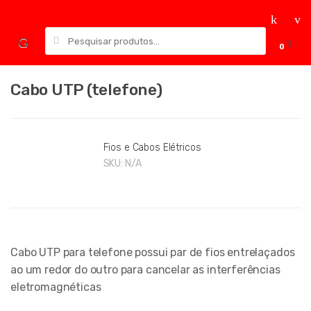
Skip
Skip
to
to
Pesquisar
navigation
content
0
por:
Cabo UTP (telefone)
Fios e Cabos Elétricos
SKU:
N/A
Cabo UTP para telefone possui par de fios entrelaçados
ao um redor do outro para cancelar as interferências
eletromagnéticas