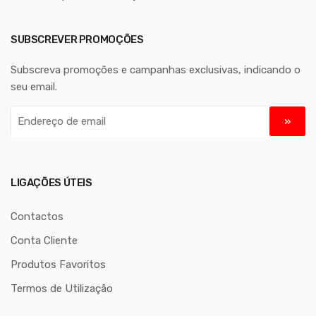
SUBSCREVER PROMOÇÕES
Subscreva promoções e campanhas exclusivas, indicando o
seu email.
E
n
d
e
r
LIGAÇÕES ÚTEIS
e
ç
Contactos
o
Conta Cliente
d
Produtos Favoritos
e
e
Termos de Utilização
m