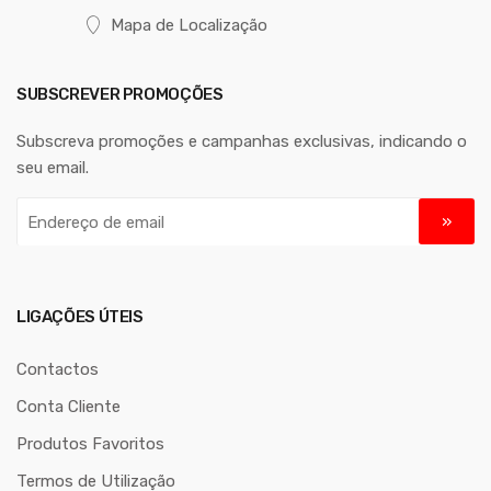
Mapa de Localização
SUBSCREVER PROMOÇÕES
Subscreva promoções e campanhas exclusivas, indicando o
seu email.
E
n
d
e
r
LIGAÇÕES ÚTEIS
e
ç
Contactos
o
Conta Cliente
d
Produtos Favoritos
e
e
Termos de Utilização