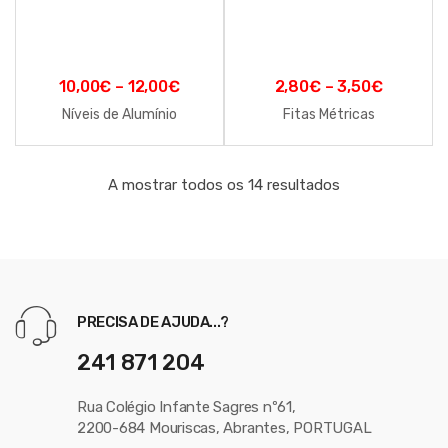
10,00
€
–
12,00
€
2,80
€
–
3,50
€
Níveis de Alumínio
Fitas Métricas
A mostrar todos os 14 resultados
PRECISA DE AJUDA...?
241 871 204
Rua Colégio Infante Sagres nº61,
2200-684 Mouriscas, Abrantes, PORTUGAL