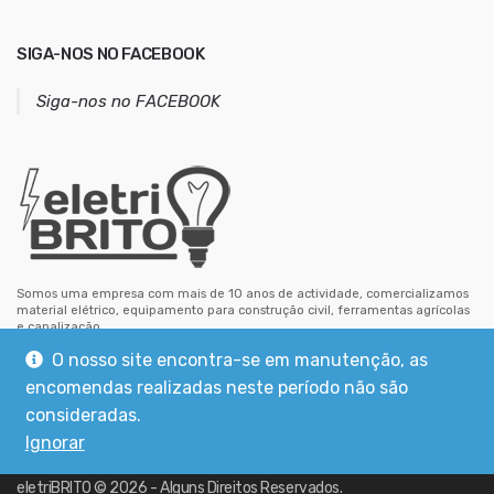
m
a
SIGA-NOS NO FACEBOOK
i
l
Siga-nos no FACEBOOK
Somos uma empresa com mais de 10 anos de actividade, comercializamos
material elétrico, equipamento para construção civil, ferramentas agrícolas
e canalização.
Estamos situados no centro de Mouriscas, concelho de Abrantes.
O nosso site encontra-se em manutenção, as
encomendas realizadas neste período não são
consideradas.
Ignorar
eletriBRITO
©
2026
- Alguns Direitos Reservados.