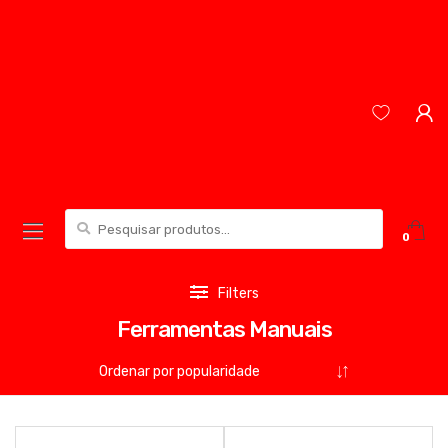
Skip
Skip
to
to
navigation
content
Pesquisar
0
por:
Filters
Ferramentas Manuais