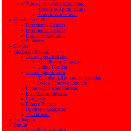
Tubos e Acessórios Multicamada
Acessórios Aperto Manual
Acessórios de Cravar
Construção Civil
Ferramentas Elétricas
Ferramentas Manuais
Proteção e Segurança
Sanitários
Drogaria
Electricidade Geral
Aparelhagem Exterior
Aparelhagem Extanque
Calhas Técnicas
Aparelhagem Interior
Mecanismos Comando e Tomadas
Teclas, Centros e Espelhos
Fichas e Extensões Elétricas
Fios e Cabos Elétricos
Iluminação
Pilhas e Baterias
Quadros e Acessórios
TV Terrestre
Jardinagem
Pintura
Acessórios de Pintura