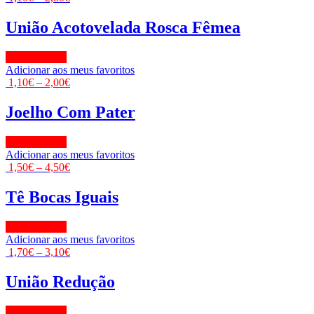
União Acotovelada Rosca Fêmea
View Product
Adicionar aos meus favoritos
1,10
€
–
2,00
€
Joelho Com Pater
View Product
Adicionar aos meus favoritos
1,50
€
–
4,50
€
Tê Bocas Iguais
View Product
Adicionar aos meus favoritos
1,70
€
–
3,10
€
União Redução
View Product