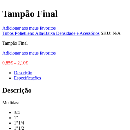
Tampão Final
Adicionar aos meus favoritos
Tubos Polietileno Alta/Baixa Densidade e Acessórios
SKU:
N/A
Tampão Final
Adicionar aos meus favoritos
0,85
€
–
2,10
€
Descrição
Especificações
Descrição
Medidas:
3/4
1″
1″1/4
1″1/2