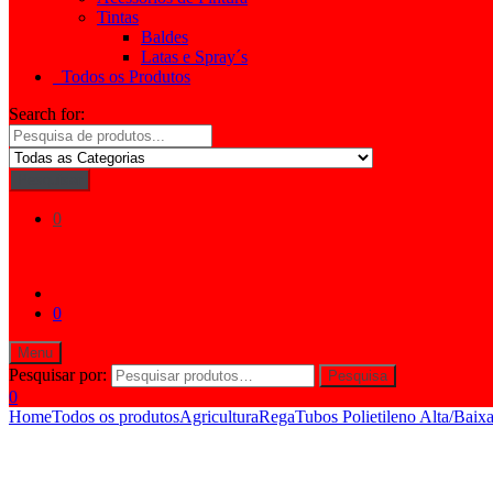
Tintas
Baldes
Latas e Spray´s
Todos os Produtos
Search for:
Pesquisar
0
0
Menu
Pesquisar por:
Pesquisa
0
Home
Todos os produtos
Agricultura
Rega
Tubos Polietileno Alta/Baix