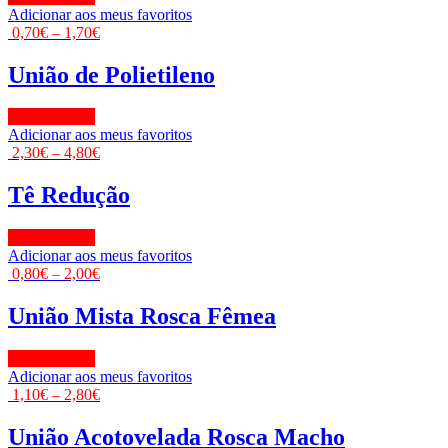
Adicionar aos meus favoritos
0,70
€
–
1,70
€
União de Polietileno
View Product
Adicionar aos meus favoritos
2,30
€
–
4,80
€
Tê Redução
View Product
Adicionar aos meus favoritos
0,80
€
–
2,00
€
União Mista Rosca Fêmea
View Product
Adicionar aos meus favoritos
1,10
€
–
2,80
€
União Acotovelada Rosca Macho