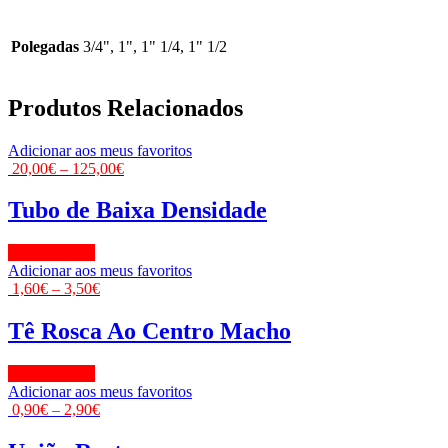
Polegadas
3/4", 1", 1" 1/4, 1" 1/2
Produtos Relacionados
Adicionar aos meus favoritos
20,00
€
–
125,00
€
Tubo de Baixa Densidade
View Product
Adicionar aos meus favoritos
1,60
€
–
3,50
€
Tê Rosca Ao Centro Macho
View Product
Adicionar aos meus favoritos
0,90
€
–
2,90
€