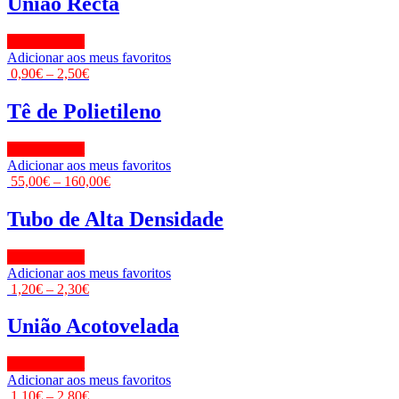
União Recta
View Product
Adicionar aos meus favoritos
0,90
€
–
2,50
€
Tê de Polietileno
View Product
Adicionar aos meus favoritos
55,00
€
–
160,00
€
Tubo de Alta Densidade
View Product
Adicionar aos meus favoritos
1,20
€
–
2,30
€
União Acotovelada
View Product
Adicionar aos meus favoritos
1,10
€
–
2,80
€