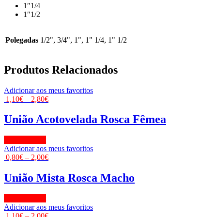
1″1/4
1″1/2
Polegadas
1/2", 3/4", 1", 1" 1/4, 1" 1/2
Produtos Relacionados
Adicionar aos meus favoritos
1,10
€
–
2,80
€
União Acotovelada Rosca Fêmea
View Product
Adicionar aos meus favoritos
0,80
€
–
2,00
€
União Mista Rosca Macho
View Product
Adicionar aos meus favoritos
1,10
€
–
2,00
€