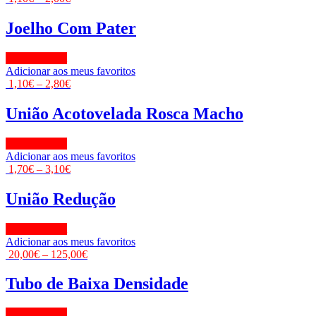
Joelho Com Pater
View Product
Adicionar aos meus favoritos
1,10
€
–
2,80
€
União Acotovelada Rosca Macho
View Product
Adicionar aos meus favoritos
1,70
€
–
3,10
€
União Redução
View Product
Adicionar aos meus favoritos
20,00
€
–
125,00
€
Tubo de Baixa Densidade
View Product