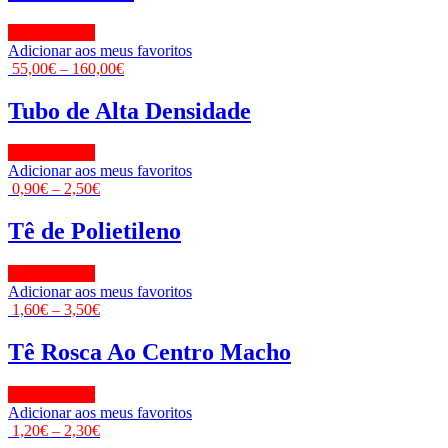
View Product
Adicionar aos meus favoritos
55,00
€
–
160,00
€
Tubo de Alta Densidade
View Product
Adicionar aos meus favoritos
0,90
€
–
2,50
€
Tê de Polietileno
View Product
Adicionar aos meus favoritos
1,60
€
–
3,50
€
Tê Rosca Ao Centro Macho
View Product
Adicionar aos meus favoritos
1,20
€
–
2,30
€