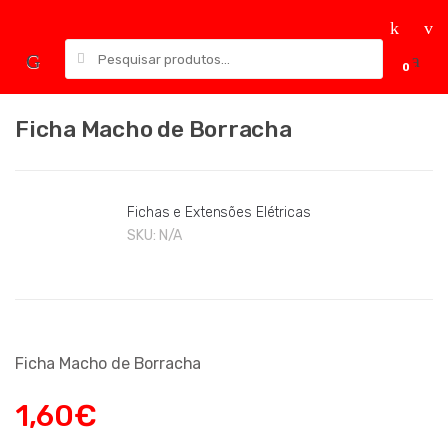
Skip
Skip
to
to
Pesquisar
navigation
content
0
por:
Ficha Macho de Borracha
Fichas e Extensões Elétricas
SKU:
N/A
Ficha Macho de Borracha
1,60
€