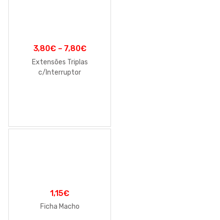
3,80
€
–
7,80
€
Extensões Triplas
c/Interruptor
1,15
€
Ficha Macho