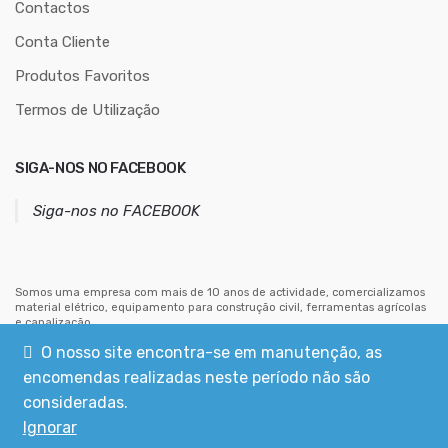
ç
Contactos
o
Conta Cliente
d
Produtos Favoritos
e
e
Termos de Utilização
m
a
SIGA-NOS NO FACEBOOK
i
l
Siga-nos no FACEBOOK
Somos uma empresa com mais de 10 anos de actividade, comercializamos
material elétrico, equipamento para construção civil, ferramentas agrícolas
e canalização.
Estamos situados no centro de Mouriscas, concelho de Abrantes.
O nosso site encontra-se em manutenção, as
encomendas realizadas neste período não são
consideradas.
Ignorar