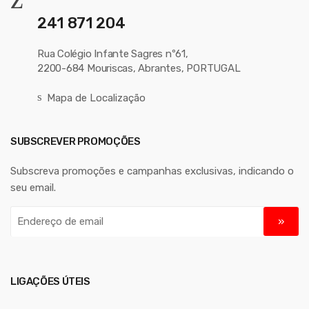
241 871 204
Rua Colégio Infante Sagres nº61,
2200-684 Mouriscas, Abrantes, PORTUGAL
Mapa de Localização
SUBSCREVER PROMOÇÕES
Subscreva promoções e campanhas exclusivas, indicando o
seu email.
E
n
d
e
r
LIGAÇÕES ÚTEIS
e