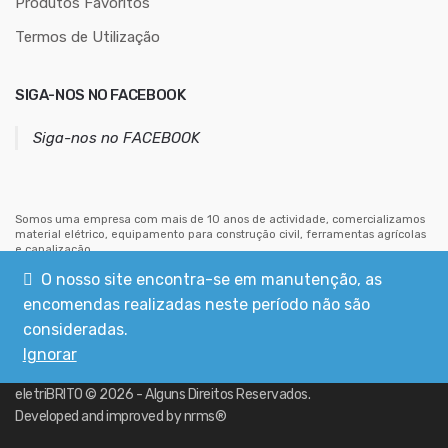
Produtos Favoritos
e
e
Termos de Utilização
m
a
SIGA-NOS NO FACEBOOK
i
l
Siga-nos no FACEBOOK
Somos uma empresa com mais de 10 anos de actividade, comercializamos
material elétrico, equipamento para construção civil, ferramentas agrícolas
e canalização.
Estamos situados no centro de Mouriscas, concelho de Abrantes.
O nosso site encontra-se em manutenção, as
encomendas realizadas neste período não são
consideradas.
Ignorar
eletriBRITO
©
2026
- Alguns Direitos Reservados.
Developed and improved by
nrms®