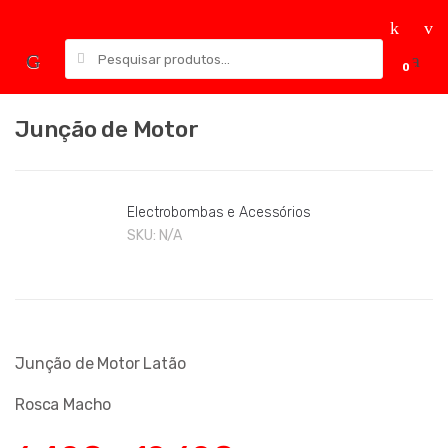
Skip
Skip
to
to
Pesquisar
navigation
content
0
por:
Junção de Motor
Electrobombas e Acessórios
SKU:
N/A
Junção de Motor Latão
Rosca Macho