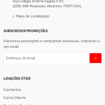
Rua Colégio Infante Sagres nº61,
2200-684 Mouriscas, Abrantes, PORTUGAL
Mapa de Localização
SUBSCREVER PROMOÇÕES
Subscreva promoções e campanhas exclusivas, indicando o
seu email.
E
n
d
e
r
LIGAÇÕES ÚTEIS
e
ç
Contactos
o
Conta Cliente
d