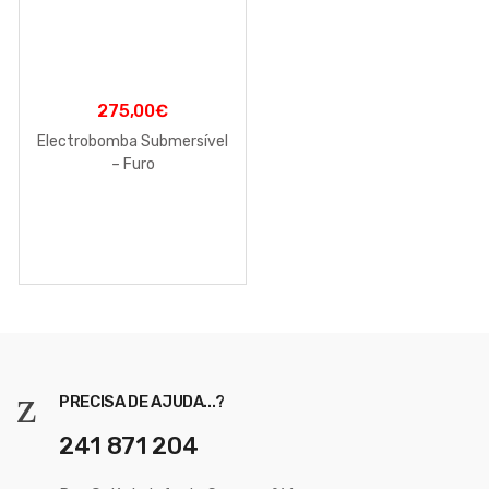
275,00
€
Electrobomba Submersível
– Furo
PRECISA DE AJUDA...?
241 871 204