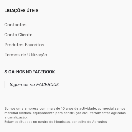
e
r
LIGAÇÕES ÚTEIS
e
ç
Contactos
o
Conta Cliente
d
Produtos Favoritos
e
e
Termos de Utilização
m
a
SIGA-NOS NO FACEBOOK
i
l
Siga-nos no FACEBOOK
Somos uma empresa com mais de 10 anos de actividade, comercializamos
material elétrico, equipamento para construção civil, ferramentas agrícolas
e canalização.
Estamos situados no centro de Mouriscas, concelho de Abrantes.