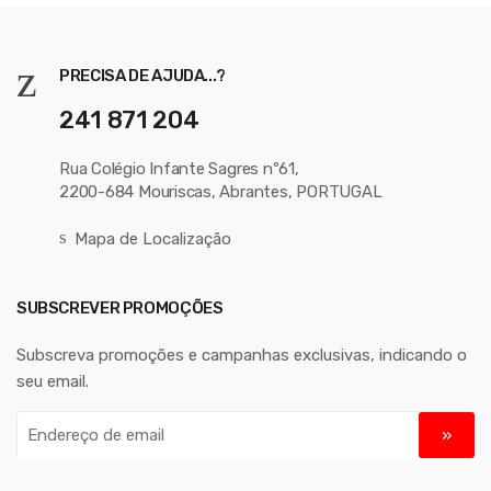
PRECISA DE AJUDA...?
241 871 204
Rua Colégio Infante Sagres nº61,
2200-684 Mouriscas, Abrantes, PORTUGAL
Mapa de Localização
SUBSCREVER PROMOÇÕES
Subscreva promoções e campanhas exclusivas, indicando o
seu email.
E
n
d