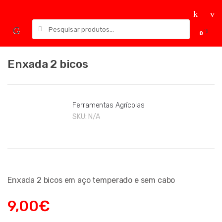
Skip
Skip
to
to
Pesquisar
navigation
content
0
por:
Enxada 2 bicos
Ferramentas Agrícolas
SKU:
N/A
Enxada 2 bicos em aço temperado e sem cabo
9,00
€