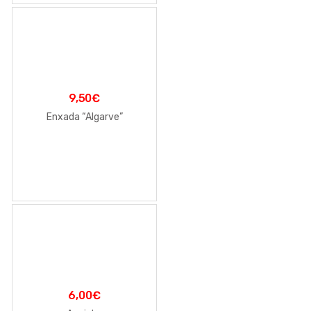
9,50
€
Enxada “Algarve”
6,00
€