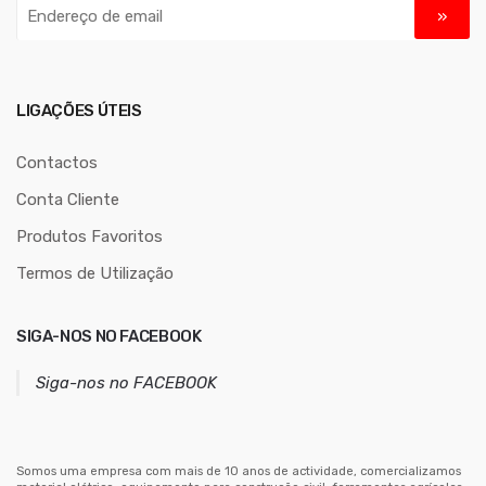
E
n
d
e
r
LIGAÇÕES ÚTEIS
e
ç
Contactos
o
Conta Cliente
d
Produtos Favoritos
e
e
Termos de Utilização
m
a
SIGA-NOS NO FACEBOOK
i
l
Siga-nos no FACEBOOK
Somos uma empresa com mais de 10 anos de actividade, comercializamos