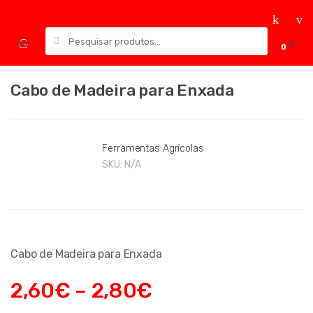
Skip
Skip
to
to
Pesquisar
navigation
content
0
por:
Cabo de Madeira para Enxada
Ferramentas Agrícolas
SKU:
N/A
Cabo de Madeira para Enxada
2,60
€
–
2,80
€