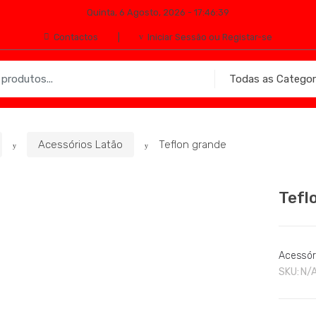
Quinta, 6 Agosto, 2026 - 17:46:39
Contactos
Iniciar Sessão ou Registar-se
Acessórios Latão
Teflon grande
Tefl
Acessór
SKU:
N/