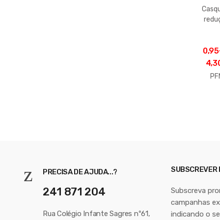
Casqu
redu
macho/
0,95
4,3
PF
SUBSCREVER
PRECISA DE AJUDA...?
241 871 204
Subscreva pr
campanhas exc
Rua Colégio Infante Sagres nº61,
indicando o se