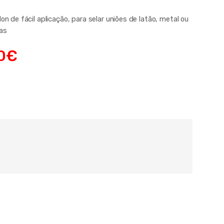
lon de fácil aplicação, para selar uniões de latão, metal ou
cas
0
€