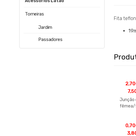
Acessórios Latão
Torneiras
Fita teflo
Jardim
19
Passadores
Produ
2,70
7,5
Junção 
fêmea/
0,70
3,8