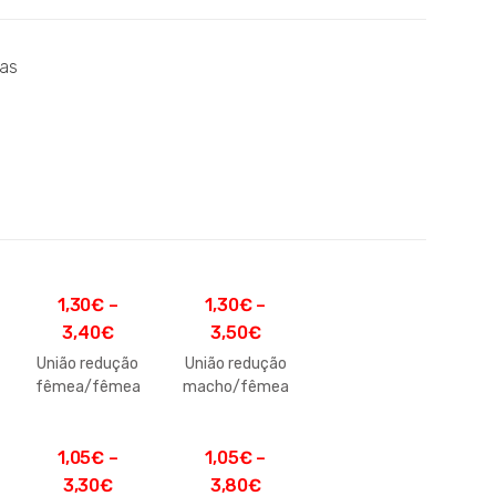
cas
1,30
€
–
1,30
€
–
3,40
€
3,50
€
União redução
União redução
fêmea/fêmea
macho/fêmea
1,05
€
–
1,05
€
–
3,30
€
3,80
€