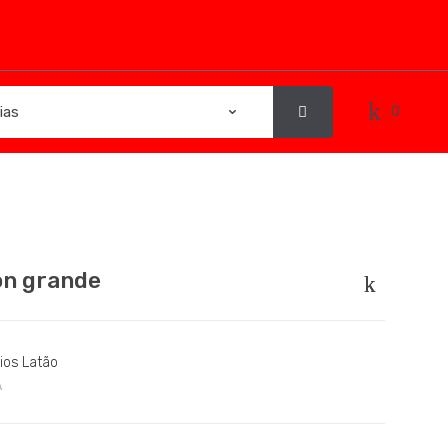
0
on grande
ios Latão
A