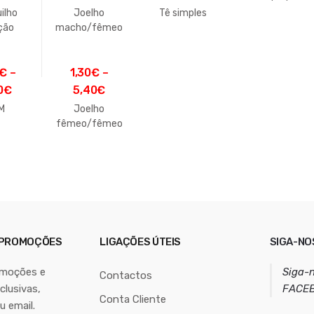
ilho
Joelho
Tê simples
ção
macho/fêmeo
macho
€
–
1,30
€
–
0
€
5,40
€
M
Joelho
fêmeo/fêmeo
 PROMOÇÕES
LIGAÇÕES ÚTEIS
SIGA-NO
omoções e
Siga-
Contactos
lusivas,
FACE
Conta Cliente
u email.