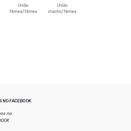
União
União
fêmea/fêmea
macho/fêmea
S NO FACEBOOK
nos no
BOOK