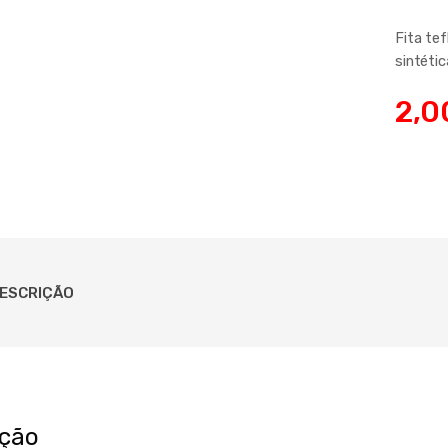
Fita tef
sintéti
2,0
ESCRIÇÃO
ição