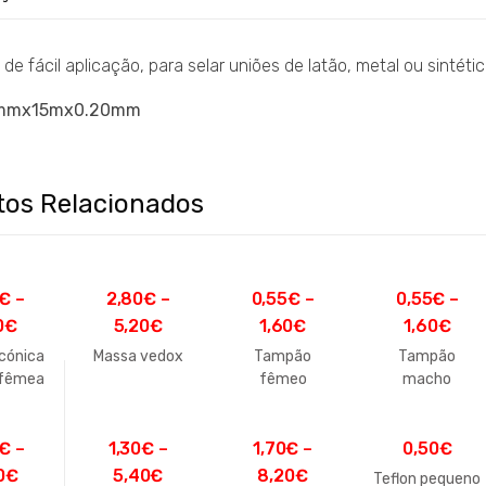
n de fácil aplicação, para selar uniões de latão, metal ou sintéti
mmx15mx0.20mm
tos Relacionados
€
–
2,80
€
–
0,55
€
–
0,55
€
–
0
€
5,20
€
1,60
€
1,60
€
cónica
Massa vedox
Tampão
Tampão
fêmea
fêmeo
macho
€
–
1,30
€
–
1,70
€
–
0,50
€
0
€
5,40
€
8,20
€
Teflon pequeno