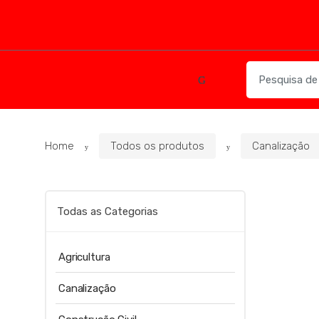
Skip
Skip
to
to
navigation
content
Search
for:
Home
Todos os produtos
Canalização
Todas as Categorias
Agricultura
Canalização