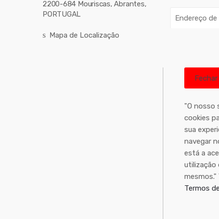
2200-684 Mouriscas, Abrantes,
E
PORTUGAL
n
Mapa de Localização
d
e
r
e
ç
o
"O nosso s
d
cookies pa
e
sua experi
e
navegar n
m
está a ace
a
utilização
i
mesmos."
l
Termos de