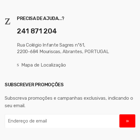
PRECISA DE AJUDA...?
241 871 204
Rua Colégio Infante Sagres nº61,
2200-684 Mouriscas, Abrantes, PORTUGAL
Mapa de Localização
SUBSCREVER PROMOÇÕES
Subscreva promoções e campanhas exclusivas, indicando o
seu email.
E
n
d