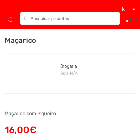
Skip
Skip
to
to
Pesquisar
navigation
content
0
por:
Maçarico
Drogaria
SKU:
N/A
Maçarico com isqueiro
16,00
€