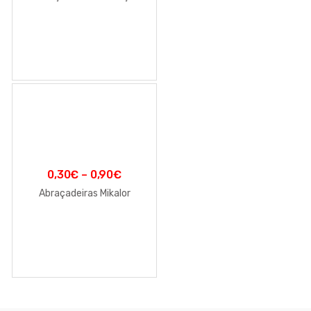
0,30
€
–
0,90
€
Abraçadeiras Mikalor