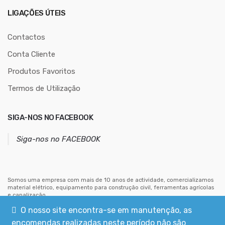
e
r
LIGAÇÕES ÚTEIS
e
ç
Contactos
o
Conta Cliente
d
Produtos Favoritos
e
e
Termos de Utilização
m
a
SIGA-NOS NO FACEBOOK
i
l
Siga-nos no FACEBOOK
Somos uma empresa com mais de 10 anos de actividade, comercializamos
material elétrico, equipamento para construção civil, ferramentas agrícolas
e canalização.
Estamos situados no centro de Mouriscas, concelho de Abrantes.
O nosso site encontra-se em manutenção, as
encomendas realizadas neste período não são