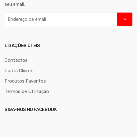
seu email.
E
n
d
e
r
LIGAÇÕES ÚTEIS
e
ç
Contactos
o
Conta Cliente
d
Produtos Favoritos
e
e
Termos de Utilização
m
a
SIGA-NOS NO FACEBOOK
i
l