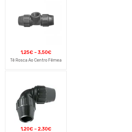
1,25
€
–
3,50
€
Tê Rosca Ao Centro Fêmea
1,20
€
–
2,30
€