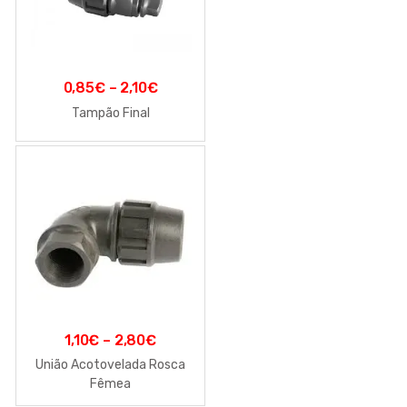
0,85
€
–
2,10
€
Tampão Final
1,10
€
–
2,80
€
União Acotovelada Rosca
Fêmea