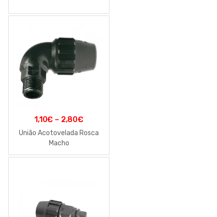
1,10
€
–
2,80
€
União Acotovelada Rosca
Macho