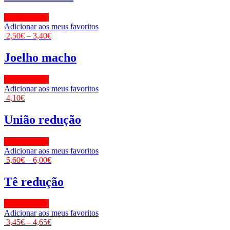
View Product
Adicionar aos meus favoritos
2,50
€
–
3,40
€
Joelho macho
View Product
Adicionar aos meus favoritos
4,10
€
União redução
View Product
Adicionar aos meus favoritos
5,60
€
–
6,00
€
Tê redução
View Product
Adicionar aos meus favoritos
3,45
€
–
4,65
€