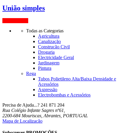
União simples
View Product
Todas as Categorias
Agricultura
Canalização
Construção Civil
Drogaria
Electricidade Geral
Jardinagem
Pintura
Rega
Tubos Polietileno Alta/Baixa Densidade e
Acessórios
Aspressão
Electrobombas e Acessórios
Precisa de Ajuda...?
241 871 204
Rua Colégio Infante Sagres nº61,
2200-684 Mouriscas, Abrantes, PORTUGAL
Mapa de Localização
Subscrever PROMOÇÕES