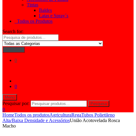
Tintas
Baldes
Latas e Spray´s
Todos os Produtos
Search for:
Pesquisar
0
0
Menu
Pesquisar por:
Pesquisa
0
Home
Todos os produtos
Agricultura
Rega
Tubos Polietileno
Alta/Baixa Densidade e Acessórios
União Acotovelada Rosca
Macho