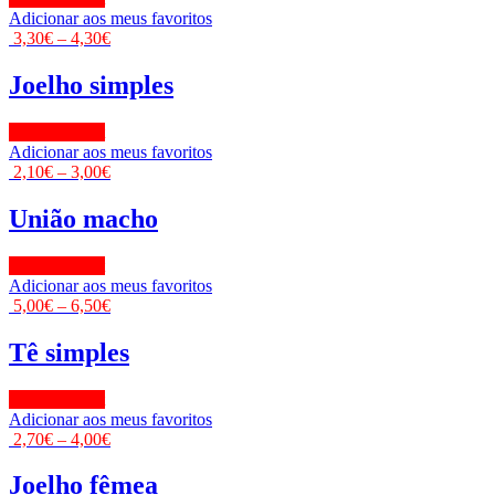
Adicionar aos meus favoritos
3,30
€
–
4,30
€
Joelho simples
View Product
Adicionar aos meus favoritos
2,10
€
–
3,00
€
União macho
View Product
Adicionar aos meus favoritos
5,00
€
–
6,50
€
Tê simples
View Product
Adicionar aos meus favoritos
2,70
€
–
4,00
€
Joelho fêmea