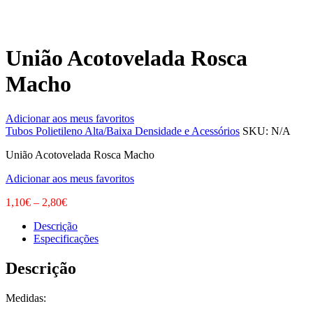
União Acotovelada Rosca
Macho
Adicionar aos meus favoritos
Tubos Polietileno Alta/Baixa Densidade e Acessórios
SKU:
N/A
União Acotovelada Rosca Macho
Adicionar aos meus favoritos
1,10
€
–
2,80
€
Descrição
Especificações
Descrição
Medidas: