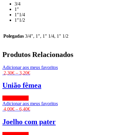
3/4
1″
1″1/4
1″1/2
Polegadas
3/4", 1", 1" 1/4, 1" 1/2
Produtos Relacionados
Adicionar aos meus favoritos
2,30
€
–
3,20
€
União fêmea
View Product
Adicionar aos meus favoritos
4,00
€
–
6,40
€
Joelho com pater
View Product