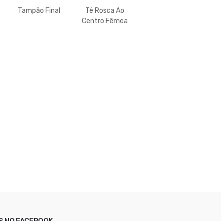
Tampão Final
Tê Rosca Ao
Centro Fêmea
S NO FACEBOOK