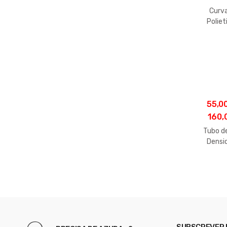
Curv
Poliet
55,0
160,
Tubo d
Densi
SUBSCREVER