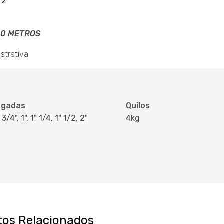
/2
00 METROS
strativa
egadas
Quilos
 3/4", 1", 1" 1/4, 1" 1/2, 2"
4kg
tos Relacionados