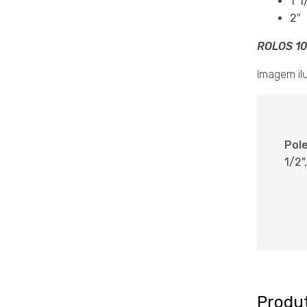
1″1
2″
ROLOS 1
Imagem ilu
Pol
1/2",
Produ