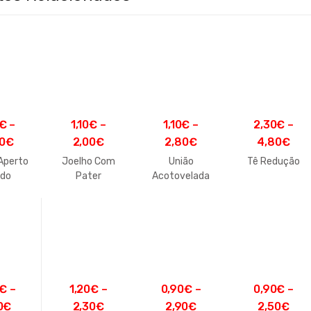
€
–
1,10
€
–
1,10
€
–
2,30
€
–
0
€
2,00
€
2,80
€
4,80
€
 Aperto
Joelho Com
União
Tê Redução
ido
Pater
Acotovelada
Rosca Fêmea
€
–
1,20
€
–
0,90
€
–
0,90
€
–
0
€
2,30
€
2,90
€
2,50
€