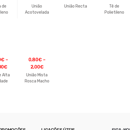
a de
União
União Recta
Tê de
ileno
Acotovelada
Polietileno
0
€
–
0,80
€
–
00
€
2,00
€
e Alta
União Mista
dade
Rosca Macho
 PROMOÇÕES
LIGAÇÕES ÚTEIS
SIGA-NO