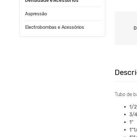
Densidade e Acessórios
Aspressão
Electrobombas e Acessórios
D
Descr
Tubo de b
1/2
3/
1″
1″1