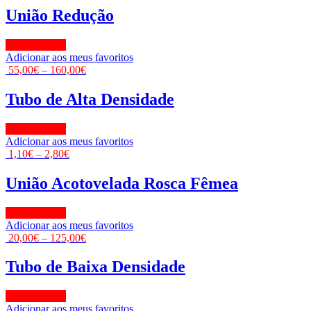
União Redução
View Product
Adicionar aos meus favoritos
55,00
€
–
160,00
€
Tubo de Alta Densidade
View Product
Adicionar aos meus favoritos
1,10
€
–
2,80
€
União Acotovelada Rosca Fêmea
View Product
Adicionar aos meus favoritos
20,00
€
–
125,00
€
Tubo de Baixa Densidade
View Product
Adicionar aos meus favoritos