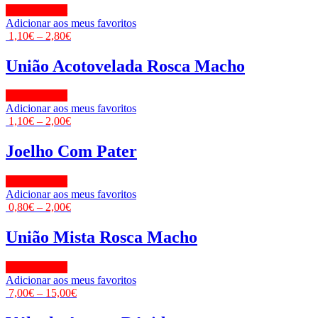
View Product
Adicionar aos meus favoritos
1,10
€
–
2,80
€
União Acotovelada Rosca Macho
View Product
Adicionar aos meus favoritos
1,10
€
–
2,00
€
Joelho Com Pater
View Product
Adicionar aos meus favoritos
0,80
€
–
2,00
€
União Mista Rosca Macho
View Product
Adicionar aos meus favoritos
7,00
€
–
15,00
€