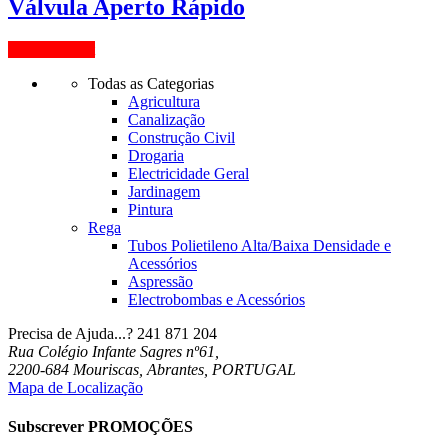
Válvula Aperto Rápido
View Product
Todas as Categorias
Agricultura
Canalização
Construção Civil
Drogaria
Electricidade Geral
Jardinagem
Pintura
Rega
Tubos Polietileno Alta/Baixa Densidade e
Acessórios
Aspressão
Electrobombas e Acessórios
Precisa de Ajuda...?
241 871 204
Rua Colégio Infante Sagres nº61,
2200-684 Mouriscas, Abrantes, PORTUGAL
Mapa de Localização
Subscrever PROMOÇÕES