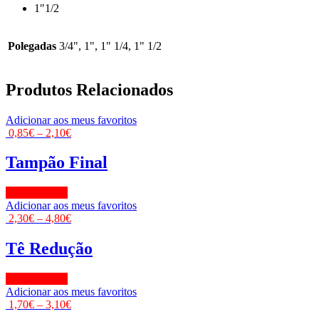
1″1/2
Polegadas
3/4", 1", 1" 1/4, 1" 1/2
Produtos Relacionados
Adicionar aos meus favoritos
0,85
€
–
2,10
€
Tampão Final
View Product
Adicionar aos meus favoritos
2,30
€
–
4,80
€
Tê Redução
View Product
Adicionar aos meus favoritos
1,70
€
–
3,10
€