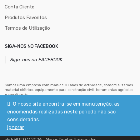
o
Conta Cliente
d
Produtos Favoritos
e
e
Termos de Utilização
m
a
SIGA-NOS NO FACEBOOK
i
l
Siga-nos no FACEBOOK
Somos uma empresa com mais de 10 anos de actividade, comercializamos
material elétrico, equipamento para construção civil, ferramentas agrícolas
e canalização.
Estamos situados no centro de Mouriscas, concelho de Abrantes.
O nosso site encontra-se em manutenção, as
encomendas realizadas neste período não são
consideradas.
Ignorar
eletriBRITO
©
2026
- Alguns Direitos Reservados.