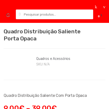
Skip
Skip
to
to
Pesquisar
navigation
content
0
por:
Quadro Distribuição Saliente
Porta Opaca
Quadros e Acessórios
SKU:
N/A
Quadro Distribuição Saliente Com Porta Opaca
9,00
€
–
39,00
€