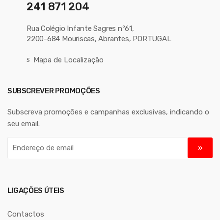
241 871 204
Rua Colégio Infante Sagres nº61,
2200-684 Mouriscas, Abrantes, PORTUGAL
Mapa de Localização
SUBSCREVER PROMOÇÕES
Subscreva promoções e campanhas exclusivas, indicando o
seu email.
E
n
d
e
r
LIGAÇÕES ÚTEIS
e
ç
Contactos