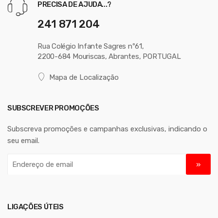
PRECISA DE AJUDA...?
241 871 204
Rua Colégio Infante Sagres nº61,
2200-684 Mouriscas, Abrantes, PORTUGAL
Mapa de Localização
SUBSCREVER PROMOÇÕES
Subscreva promoções e campanhas exclusivas, indicando o
seu email.
E
n
d
e
r
LIGAÇÕES ÚTEIS
e