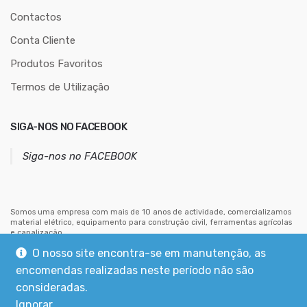
ç
Contactos
o
Conta Cliente
d
Produtos Favoritos
e
e
Termos de Utilização
m
a
SIGA-NOS NO FACEBOOK
i
l
Siga-nos no FACEBOOK
Somos uma empresa com mais de 10 anos de actividade, comercializamos
material elétrico, equipamento para construção civil, ferramentas agrícolas
e canalização.
Estamos situados no centro de Mouriscas, concelho de Abrantes.
O nosso site encontra-se em manutenção, as
encomendas realizadas neste período não são
consideradas.
Ignorar