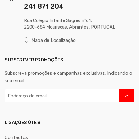
241 871 204
Rua Colégio Infante Sagres nº61,
2200-684 Mouriscas, Abrantes, PORTUGAL
Mapa de Localização
SUBSCREVER PROMOÇÕES
Subscreva promoções e campanhas exclusivas, indicando o
seu email.
E
n
d
e
r
LIGAÇÕES ÚTEIS
e
ç
Contactos