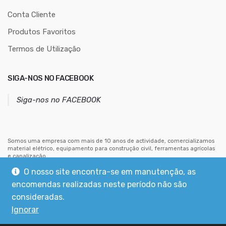
o
Conta Cliente
d
Produtos Favoritos
e
e
Termos de Utilização
m
a
SIGA-NOS NO FACEBOOK
i
l
Siga-nos no FACEBOOK
Somos uma empresa com mais de 10 anos de actividade, comercializamos
material elétrico, equipamento para construção civil, ferramentas agrícolas
e canalização.
Estamos situados no centro de Mouriscas, concelho de Abrantes.
O nosso site encontra-se em manutenção, as
encomendas realizadas neste período não são
consideradas.
Ignorar