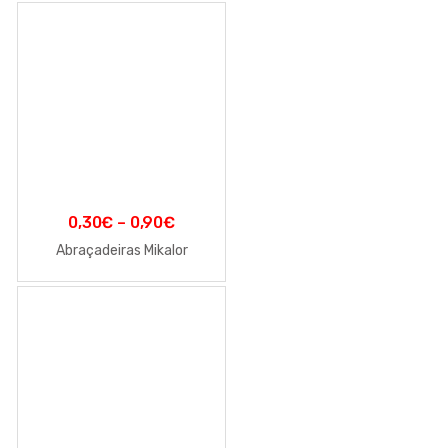
0,30
€
–
0,90
€
Abraçadeiras Mikalor