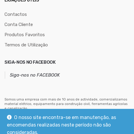
LIGAÇÕES ÚTEIS
e
ç
Contactos
o
Conta Cliente
d
Produtos Favoritos
e
e
Termos de Utilização
m
a
SIGA-NOS NO FACEBOOK
i
l
Siga-nos no FACEBOOK
Somos uma empresa com mais de 10 anos de actividade, comercializamos
material elétrico, equipamento para construção civil, ferramentas agrícolas
e canalização.
Estamos situados no centro de Mouriscas, concelho de Abrantes.
O nosso site encontra-se em manutenção, as
encomendas realizadas neste período não são
consideradas.