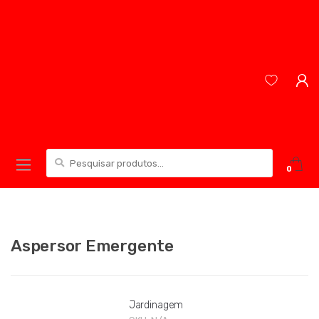
Skip
Skip
to
to
navigation
content
Pesquisar
0
por:
Aspersor Emergente
Jardinagem