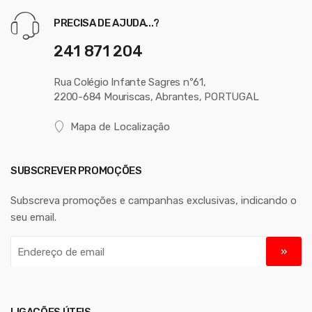
PRECISA DE AJUDA...?
241 871 204
Rua Colégio Infante Sagres nº61,
2200-684 Mouriscas, Abrantes, PORTUGAL
Mapa de Localização
SUBSCREVER PROMOÇÕES
Subscreva promoções e campanhas exclusivas, indicando o
seu email.
E
n
d
e
r