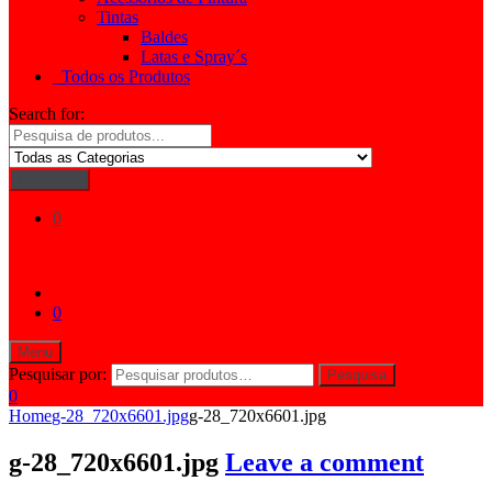
Tintas
Baldes
Latas e Spray´s
Todos os Produtos
Search for:
Pesquisar
0
0
Menu
Pesquisar por:
Pesquisa
0
Home
g-28_720x6601.jpg
g-28_720x6601.jpg
g-28_720x6601.jpg
Leave a comment